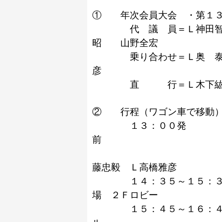
① 年次会員大会 ・第１３
代 議 員＝Ｌ神田智康 
昭 山野全宏
乗り合わせ＝Ｌ奥 泰宏 
彦
直 行＝Ｌ木下紘一 Ｌ
② 行程（ワゴン車で移動）
１３：００発 洲
Ｌ奥 泰宏 
藤忠毅 Ｌ高橋雅彦
１４：３５～１５：３５ 
場 ２Ｆロビー
１５：４５～１６：４５ 