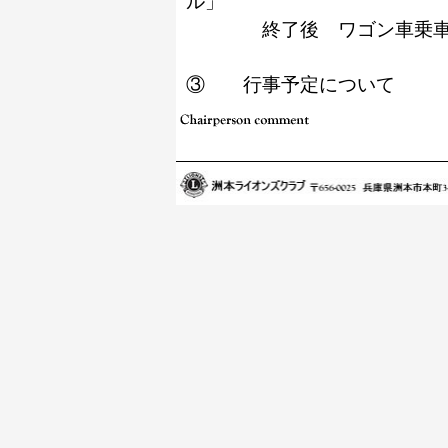
ル」
終了後 ワゴン車乗車後
③ 行事予定